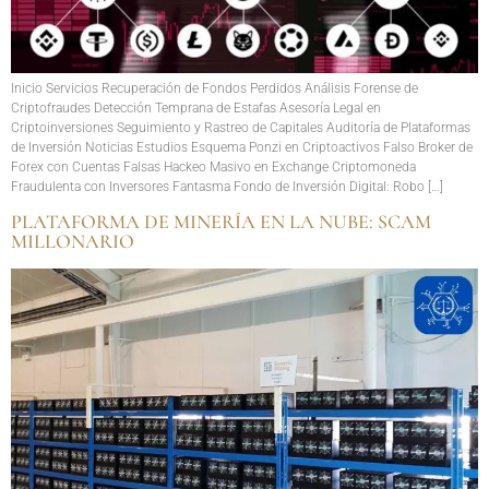
Inicio Servicios Recuperación de Fondos Perdidos Análisis Forense de
Criptofraudes Detección Temprana de Estafas Asesoría Legal en
Criptoinversiones Seguimiento y Rastreo de Capitales Auditoría de Plataformas
de Inversión Noticias Estudios Esquema Ponzi en Criptoactivos Falso Broker de
Forex con Cuentas Falsas Hackeo Masivo en Exchange Criptomoneda
Fraudulenta con Inversores Fantasma Fondo de Inversión Digital: Robo […]
PLATAFORMA DE MINERÍA EN LA NUBE: SCAM
MILLONARIO