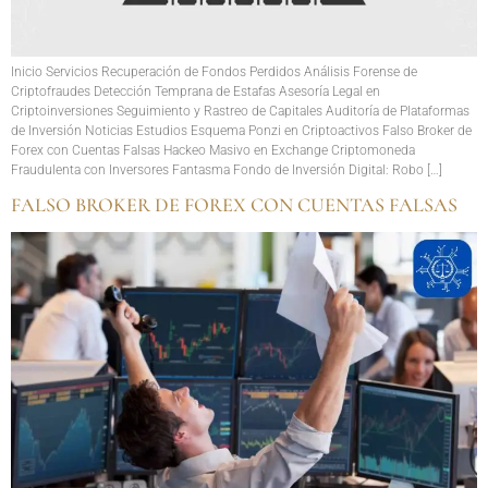
Inicio Servicios Recuperación de Fondos Perdidos Análisis Forense de
Criptofraudes Detección Temprana de Estafas Asesoría Legal en
Criptoinversiones Seguimiento y Rastreo de Capitales Auditoría de Plataformas
de Inversión Noticias Estudios Esquema Ponzi en Criptoactivos Falso Broker de
Forex con Cuentas Falsas Hackeo Masivo en Exchange Criptomoneda
Fraudulenta con Inversores Fantasma Fondo de Inversión Digital: Robo […]
FALSO BROKER DE FOREX CON CUENTAS FALSAS