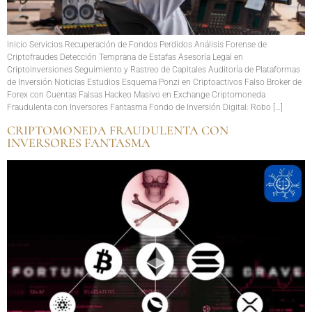
Inicio Servicios Recuperación de Fondos Perdidos Análisis Forense de
Criptofraudes Detección Temprana de Estafas Asesoría Legal en
Criptoinversiones Seguimiento y Rastreo de Capitales Auditoría de Plataformas
de Inversión Noticias Estudios Esquema Ponzi en Criptoactivos Falso Broker de
Forex con Cuentas Falsas Hackeo Masivo en Exchange Criptomoneda
Fraudulenta con Inversores Fantasma Fondo de Inversión Digital: Robo […]
CRIPTOMONEDA FRAUDULENTA CON
INVERSORES FANTASMA