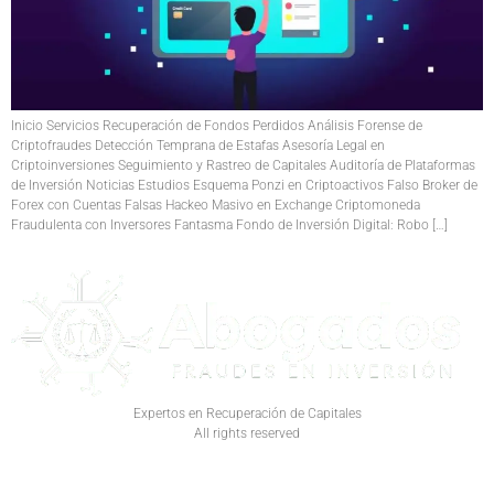
Inicio Servicios Recuperación de Fondos Perdidos Análisis Forense de
Criptofraudes Detección Temprana de Estafas Asesoría Legal en
Criptoinversiones Seguimiento y Rastreo de Capitales Auditoría de Plataformas
de Inversión Noticias Estudios Esquema Ponzi en Criptoactivos Falso Broker de
Forex con Cuentas Falsas Hackeo Masivo en Exchange Criptomoneda
Fraudulenta con Inversores Fantasma Fondo de Inversión Digital: Robo […]
Expertos en Recuperación de Capitales
All rights reserved