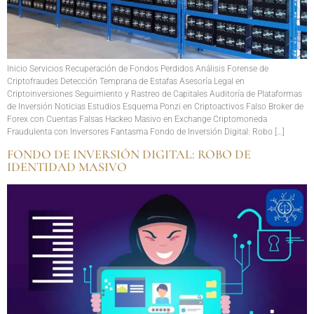
Inicio Servicios Recuperación de Fondos Perdidos Análisis Forense de
Criptofraudes Detección Temprana de Estafas Asesoría Legal en
Criptoinversiones Seguimiento y Rastreo de Capitales Auditoría de Plataformas
de Inversión Noticias Estudios Esquema Ponzi en Criptoactivos Falso Broker de
Forex con Cuentas Falsas Hackeo Masivo en Exchange Criptomoneda
Fraudulenta con Inversores Fantasma Fondo de Inversión Digital: Robo […]
FONDO DE INVERSIÓN DIGITAL: ROBO DE
IDENTIDAD MASIVO