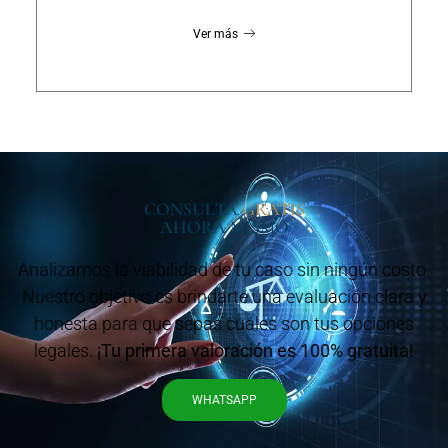
Ver más
CONSULTA
GRATIS
AHORA MISMO
Analizamos la viabilidad de tu caso sin ningún costo.
Nuestro objetivo es brindarte una evaluación clara y
honesta para que sepas cuáles son tus opciones
legales.
¡Tu primera valoración es 100% gratuita!
WHATSAPP