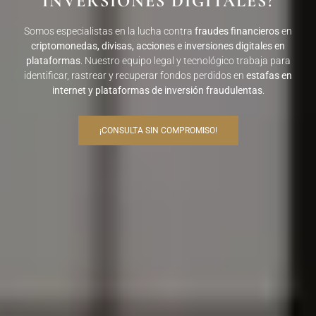
INVERSIONES DIGITALES?
Somos especialistas en la lucha contra
fraudes financieros
en
criptomonedas, divisas, acciones e inversiones digitales en
plataformas
. Nuestro equipo legal y tecnológico trabaja para
identificar, rastrear y recuperar fondos perdidos en
estafas en
internet y plataformas de inversión fraudulentas
.
¡CONSULTA SIN COMPROMISO!