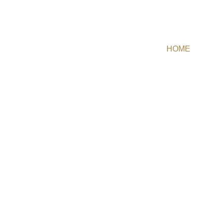
NUBE:
HOME
/
Hackeo