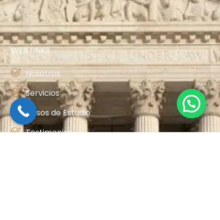
WEB LINKS
Nosotros
Servicios
Casos de Estudio
Testimonios
Blog
OTROS LINKS