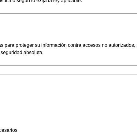
lta o según lo exija la ley aplicable.
 para proteger su información contra accesos no autorizados, 
 seguridad absoluta.
cesarios.